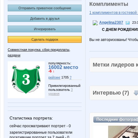
Комплименты
Отправить приватное сообщение
1 комплиментов в гостевой 
Добавить в друзья
Angelina2307
23.
Игнорировать
С ДНЕМ РОЖДЕНИЯ
Сделать подарок
Вы не авторизованы! Чтоб
Совместная покупка: сбор предоплаты,
раздачи
популярность:
Метки лидеров
16002 место
-6 ↓
рейтинг
1705
?
Привилегированный
пользователь
3
Интервью (7)
уровня
Статистика портрета:
Последние
фотогра
сейчас просматривают портрет - 0
зарегистрированные пользователи
посетившие портрет за 7 дней - 0